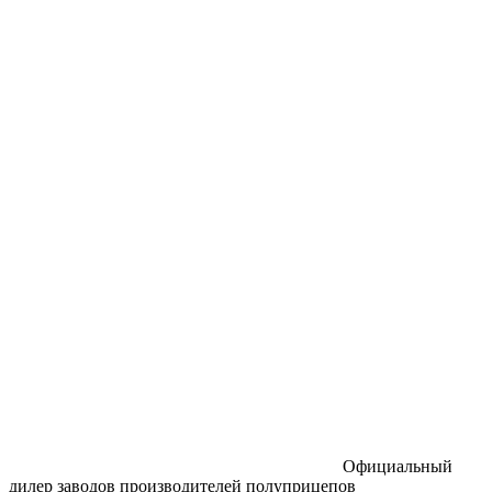
Официальный
дилер заводов производителей полуприцепов