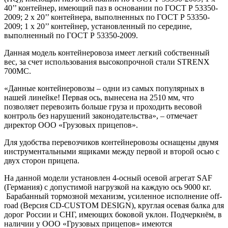
40’’ контейнер, имеющий паз в основании по ГОСТ Р 53350-
2009; 2 х 20’’ контейнера, выполненных по ГОСТ Р 53350-
2009; 1 х 20’’ контейнер, установленный по середине,
выполненный по ГОСТ Р 53350-2009.
Данная модель контейнеровоза имеет легкий собственный
вес, за счет использования высокопрочной стали STRENX
700MC.
«Данные контейнеровозы – одни из самых популярных в
нашей линейке! Первая ось, вынесена на 2510 мм, что
позволяет перевозить больше груза и проходить весовой
контроль без нарушений законодательства», – отмечает
директор ООО «Грузовых прицепов».
Для удобства перевозчиков контейнеровозы оснащены двумя
инструментальными ящиками между первой и второй осью с
двух сторон прицепа.
На данной модели установлен 4-осный осевой агрегат SAF
(Германия) с допустимой нагрузкой на каждую ось 9000 кг.
Барабанный тормозной механизм, усиленное исполнение off-
road (Версия CD-CUSTOM DESIGN), круглая осевая балка для
дорог России и СНГ, имеющих боковой уклон. Подчеркнём, в
наличии у ООО «Грузовых прицепов» имеются