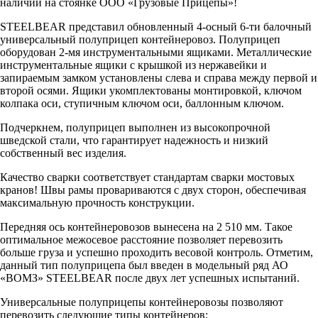
наличии на стоянке ООО «Грузовые Прицепы»!
STEELBEAR представил обновленный 4-осный 6-ти балочный
универсальный полуприцеп контейнеровоз. Полуприцеп
оборудован 2-мя инструментальными ящиками. Металлические
инструментальные ящики с крышкой из нержавейки и
запираемым замком установлены слева и справа между первой и
второй осями. Ящики укомплектованы монтировкой, ключом
колпака оси, ступичным ключом оси, баллонным ключом.
Подчеркнем, полуприцеп выполнен из высокопрочной
шведской стали, что гарантирует надежность и низкий
собственный вес изделия.
Качество сварки соответствует стандартам сварки мостовых
кранов! Швы рамы провариваются с двух сторон, обеспечивая
максимальную прочность конструкции.
Передняя ось контейнеровозов вынесена на 2 510 мм. Такое
оптимальное межосевое расстояние позволяет перевозить
больше груза и успешно проходить весовой контроль. Отметим,
данный тип полуприцепа был введен в модельный ряд АО
«ВОМЗ» STEELBEAR после двух лет успешных испытаний.
Универсальные полуприцепы контейнеровозы позволяют
перевозить следующие типы контейнеров: