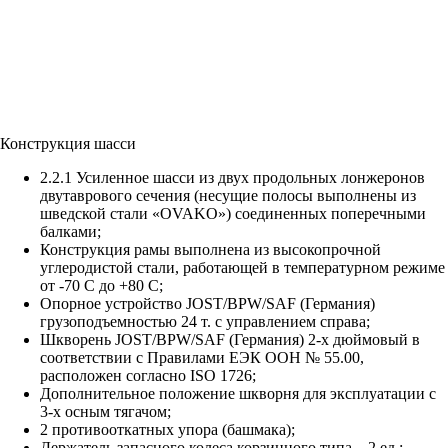
Конструкция шасси
2.2.1 Усиленное шасси из двух продольных лонжеронов
двутаврового сечения (несущие полосы выполнены из
шведской стали «OVAKO») соединенных поперечными
балками;
Конструкция рамы выполнена из высокопрочной
углеродистой стали, работающей в температурном режиме
от -70 С до +80 С;
Опорное устройство JOST/BPW/SAF (Германия)
грузоподъемностью 24 т. с управлением справа;
Шкворень JOST/BPW/SAF (Германия) 2-х дюймовый в
соответствии с Правилами ЕЭК ООН № 55.00,
расположен согласно ISO 1726;
Дополнительное положение шкворня для эксплуатации с
3-х осным тягачом;
2 противооткатных упора (башмака);
Держатель запасного колеса корзинного типа – 2 ед.;