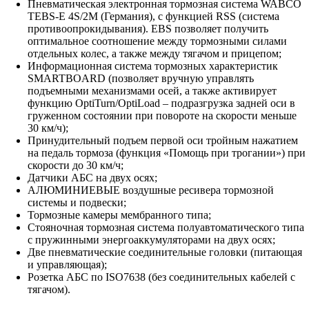
Пневматическая электронная тормозная система WABCO
TEBS-E 4S/2M (Германия), с функцией RSS (система
противоопрокидывания). EBS позволяет получить
оптимальное соотношение между тормозными силами
отдельных колес, а также между тягачом и прицепом;
Информационная система тормозных характеристик
SMARTBOARD (позволяет вручную управлять
подъемными механизмами осей, а также активирует
функцию OptiTurn/OptiLoad – подразгрузка задней оси в
груженном состоянии при повороте на скорости меньше
30 км/ч);
Принудительный подъем первой оси тройным нажатием
на педаль тормоза (функция «Помощь при трогании») при
скорости до 30 км/ч;
Датчики АБС на двух осях;
АЛЮМИНИЕВЫЕ воздушные ресивера тормозной
системы и подвески;
Тормозные камеры мембранного типа;
Стояночная тормозная система полуавтоматического типа
с пружинными энергоаккумуляторами на двух осях;
Две пневматические соединительные головки (питающая
и управляющая);
Розетка АБС по ISO7638 (без соединительных кабелей с
тягачом).