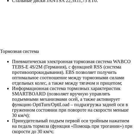
Стальные диски JANTSA 22,5х11,75 ET0.
Тормозная система
Пневматическая электронная тормозная система WABCO
TEBS-E 4S/2M (Германия), с функцией RSS (система
противоопрокидывания). EBS позволяет получить
оптимальное соотношение между тормозными силами
отдельных колес, а также между тягачом и прицепом;
Информационная система тормозных характеристик
SMARTBOARD (позволяет вручную управлять
подъемными механизмами осей, а также активирует
функцию OptiTurn/OptiLoad – подразгрузка задней оси в
груженном состоянии при повороте на скорости меньше
30 км/ч);
Принудительный подъем первой оси тройным нажатием
на педаль тормоза (функция «Помощь при трогании») при
скорости до 30 км/ч;