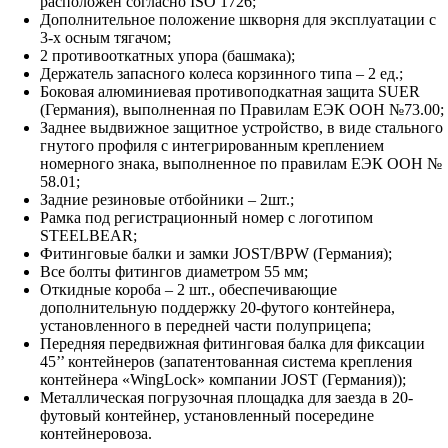
расположен согласно ISO 1726;
Дополнительное положение шкворня для эксплуатации с
3-х осным тягачом;
2 противооткатных упора (башмака);
Держатель запасного колеса корзинного типа – 2 ед.;
Боковая алюминиевая противоподкатная защита SUER
(Германия), выполненная по Правилам ЕЭК ООН №73.00;
Заднее выдвижное защитное устройство, в виде стального
гнутого профиля с интегрированным креплением
номерного знака, выполненное по правилам ЕЭК ООН №
58.01;
Задние резиновые отбойники – 2шт.;
Рамка под регистрационный номер с логотипом
STEELBEAR;
Фитинговые балки и замки JOST/BPW (Германия);
Все болты фитингов диаметром 55 мм;
Откидные короба – 2 шт., обеспечивающие
дополнительную поддержку 20-футого контейнера,
установленного в передней части полуприцепа;
Передняя передвижная фитинговая балка для фиксации
45’’ контейнеров (запатентованная система крепления
контейнера «WingLock» компании JOST (Германия));
Металлическая погрузочная площадка для заезда в 20-
футовый контейнер, установленный посередине
контейнеровоза.