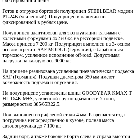
фиксированной цене!
Готов к отгрузке бортовой полуприцеп STEELBEAR модели
PT-24B (усиленный). Полуприцеп в наличии по
фиксированной в рублях цене.
Полуприцеп адаптирован для эксплуатации тягачами с
колесными формулами 4х2 и 6х4 на рессорной подвеске.
Масса прицепа 7 200 кг. Полуприцеп выполнен на 3- осном
осевом агрегате SAF MODUL (Германия), с барабанным
тормозом, усиленное исполнение off-road. Допустимая
нагрузка на каждую ось 9000 кг.
На прицепе реализована усиленная пневматическая подвеска
SAF (Германия). Подушки диаметром 350 мм имеют
возможность подъема и опускания.
На полуприцепе установлены шины GOODYEAR KMAX T
HL 164K M+S, усиленной грузоподъемности 5 тонн,
размерностью 385/65R22,5.
Пол выполнен из рифленой стали 4 мм. Разрешается езда
погрузчика непосредственно в кузове, полная масса
автопогрузчика до 7 100 кг.
Задний борт, а также боковые борта слева и справа высотой