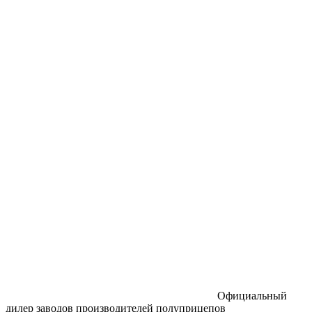
Официальный
дилер заводов производителей полуприцепов