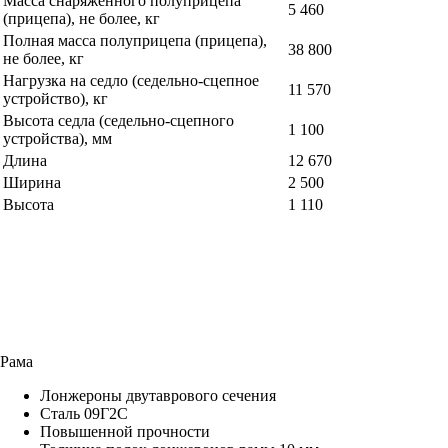
Масса снаряженного полуприцепа
5 460
(прицепа), не более, кг
Полная масса полуприцепа (прицепа),
38 800
не более, кг
Нагрузка на седло (седельно-сцепное
11 570
устройство), кг
Высота седла (седельно-сцепного
1 100
устройства), мм
Длина
12 670
Ширина
2 500
Высота
1 110
Рама
Лонжероны двутаврового сечения
Сталь 09Г2С
Повышенной прочности